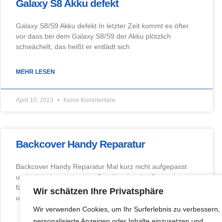
Galaxy S8 Akku defekt
Galaxy S8/S9 Akku defekt In letzter Zeit kommt es öfter
vor dass bei dem Galaxy S8/S9 der Akku plötzlich
schwächelt, das heißt er entlädt sich
MEHR LESEN
April 10, 2023
Keine Kommentare
Backcover Handy Reparatur
Backcover Handy Reparatur Mal kurz nicht aufgepasst
und schon ist es passiert. Das Handy oder Smartphone
fällt auf das Kopfsteinpflaster oder auf den Marmorboden
Wir schätzen Ihre Privatsphäre
und
Wir verwenden Cookies, um Ihr Surferlebnis zu verbessern,
personalisierte Anzeigen oder Inhalte einzusetzen und