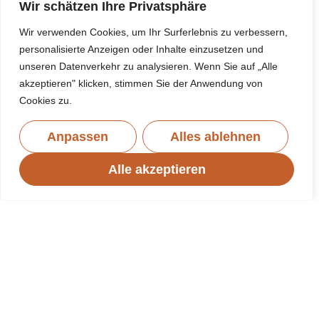
Wir schätzen Ihre Privatsphäre
diesen Fall muss die Ladebuchse von der
Platine entlötet und eine neue wieder
Wir verwenden Cookies, um Ihr Surferlebnis zu verbessern,
aufgelötet werden. Für so eine Reparatur
personalisierte Anzeigen oder Inhalte einzusetzen und
unseren Datenverkehr zu analysieren. Wenn Sie auf „Alle
ist schon ein bisschen Löterfahrung
akzeptieren" klicken, stimmen Sie der Anwendung von
notwendig. Diese Reparaturen können nur
Cookies zu.
unter dem Mikroskop durchgeführt
werden. Bei einigen USB-C Buchsen, vor
Anpassen
Alles ablehnen
allem bei den Samsung A Modellen aber
auch die J Reihe , kommt es öfter vor dass
Alle akzeptieren
auch die Leiterbahnen zu den
Buchsenanschlüssen gerissen sind. Hier
müssen Drahtbrücken verlötet werden um
die Verbindungen wieder herzustellen. Das
erfordert eine sehr ruhige Hand und sehr
viel Löterfahrung.
Bevor wir allerdings die Ladebuchse