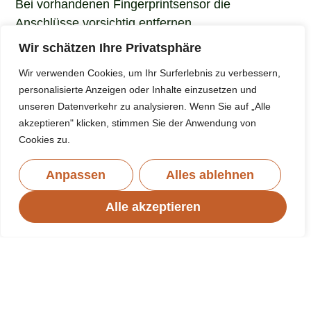
Bei vorhanden
en
Fingerprintsensor die
Anschlüsse vorsichtig entfernen.
Wir schätzen Ihre Privatsphäre
N
icht originalen Backcover w
erden oft ohne
Kameraglas Fingerprintsensor und diverse
Wir verwenden Cookies, um Ihr Surferlebnis zu verbessern,
Kleinteile geliefert. Hier
muss man vom alten
personalisierte Anzeigen oder Inhalte einzusetzen und
unseren Datenverkehr zu analysieren. Wenn Sie auf „Alle
Backcover die Teile
umbauen und eventuell neu
akzeptieren" klicken, stimmen Sie der Anwendung von
verkleben.
Cookies zu.
3
.
Klebereste und Splitter vom Rahmen
entfernen und mit Isopropanol gründlich
Anpassen
Alles ablehnen
r
einigen
.
Alle akzeptieren
4. Neues Backcover anbringen.
Neue Dichtung
am Rand
anbringen.
B
eim neuen Backcover
darauf achten dass alle
Schutzfolien von der Innenseite entfernt werden (