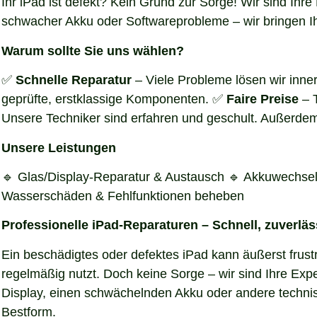
Ihr iPad ist defekt? Kein Grund zur Sorge! Wir sind Ihr
schwacher Akku oder Softwareprobleme – wir bringen Ihr
Warum sollte Sie uns wählen?
✅
Schnelle Reparatur
– Viele Probleme lösen wir inn
geprüfte, erstklassige Komponenten. ✅
Faire Preise
– 
Unsere Techniker sind erfahren und geschult. Außerdem 
Unsere Leistungen
🔹 Glas/Display-Reparatur & Austausch 🔹 Akkuwechsel
Wasserschäden & Fehlfunktionen beheben
Professionelle iPad-Reparaturen – Schnell, zuverlä
Ein beschädigtes oder defektes iPad kann äußerst frustr
regelmäßig nutzt. Doch keine Sorge – wir sind Ihre Exp
Display, einen schwächelnden Akku oder andere technisc
Bestform.