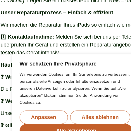
⚠️
Wichtig:
Legen Sie ein nasses iPad nicht in Reis – das 
Unser Reparaturprozess – Einfach & effizient
Wir machen die Reparatur Ihres iPads so einfach wie m
1️⃣
Kontaktaufnahme:
Melden Sie sich bei uns per Tele
überprüfen Ihr Gerät und erstellen ein Reparaturangebot
testen das Gerät intensiv.
Wir schätzen Ihre Privatsphäre
Häufige Fragen zur iPad-Reparatur
Wir verwenden Cookies, um Ihr Surferlebnis zu verbessern,
❓ Wie lange dauert die Reparatur?
personalisierte Anzeigen oder Inhalte einzusetzen und
unseren Datenverkehr zu analysieren. Wenn Sie auf „Alle
Die Reparaturzeit hängt vom Schaden ab, aber viele P
akzeptieren" klicken, stimmen Sie der Anwendung von
❓ Welche Kosten entstehen?
Cookies zu.
Unsere Preise sind transparent und ohne versteckte Gebü
Anpassen
Alles ablehnen
❓ Gibt es eine Garantie?
Alle akzeptieren