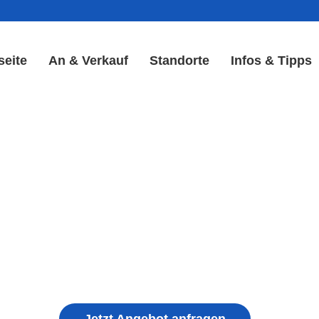
seite
An & Verkauf
Standorte
Infos & Tipps
 Reparatur in Weißenohe |
Akku Reparatur
ple iPhone, Samsung Galaxy, Huawei, Honor, 
haden, schwachen Akku, defekten Backcover