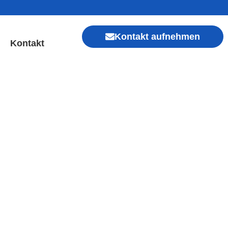
Kontakt aufnehmen
Kontakt
 Sofort Hilfe ✓ Display &
Xiaomi, Redmi, Vivo, Oppo, Sony, Motorola
, Kamera, Ladebuchse