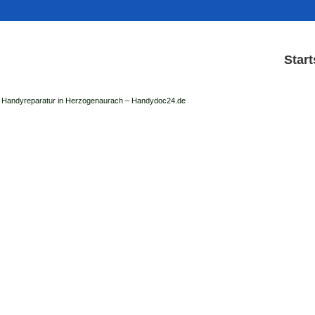
Start
Handyreparatur in Herzogenaurach – Handydoc24.de
Handy Reparatur & Display
der Handydoc Herzogenaurach repariert: Ap
Handys mit Displaysc