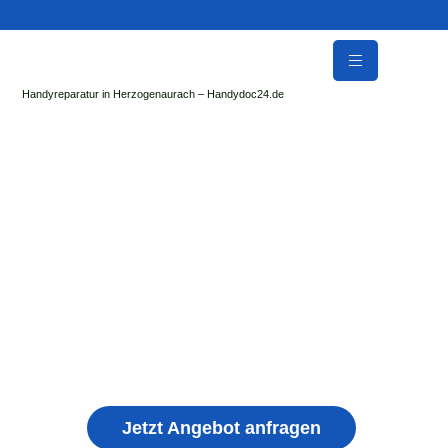
Handyreparatur in Herzogenaurach – Handydoc24.de
Handy Reparatur & Display Reparatur in
Gräfenberg | Sofort Hilfe ✓ Display & Akku
Reparatur
der Handydoc Herzogenaurach repariert: Apple iPhone,
Samsung Galaxy, Huawei, Honor, Xiaomi, Redmi, Vivo,
Oppo, Sony, Motorola Handys mit Displayschaden,
schwachen Akku, defekten Backcover, Kamera,
Ladebuchse
Jetzt Angebot anfragen