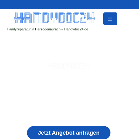
Handyreparatur in Herzogenaurach – Handydoc24.de
Handy Reparatur & Display Reparatur in
Thannhausen | Sofort Hilfe ✓ Display & Akku
Reparatur
der Handydoc Herzogenaurach repariert: Apple iPhone,
Samsung Galaxy, Huawei, Honor, Xiaomi, Redmi, Vivo,
Oppo, Sony, Motorola Handys mit Displayschaden,
schwachen Akku, defekten Backcover, Kamera,
Ladebuchse
Jetzt Angebot anfragen