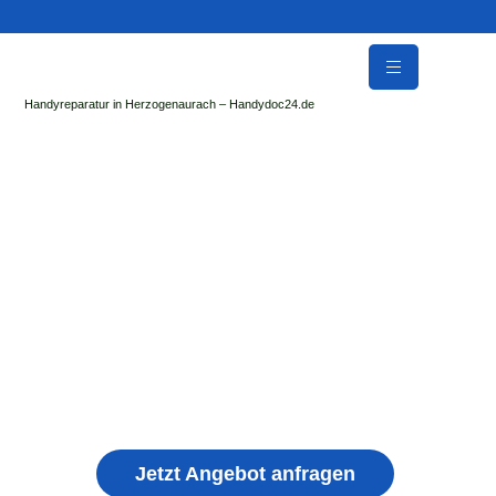
Handyreparatur in Herzogenaurach – Handydoc24.de
Handy Reparatur & Display Reparatur in
Ursberg | Sofort Hilfe ✓ Display & Akku
Reparatur
der Handydoc Herzogenaurach repariert: Apple iPhone,
Samsung Galaxy, Huawei, Honor, Xiaomi, Redmi, Vivo,
Oppo, Sony, Motorola Handys mit Displayschaden,
schwachen Akku, defekten Backcover, Kamera,
Ladebuchse
Jetzt Angebot anfragen