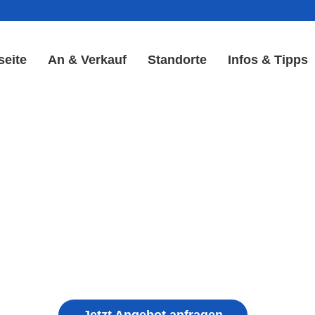
seite
An & Verkauf
Standorte
Infos & Tipps
play Reparatur in Schlüsse
Display & Akku Reparatur
ple iPhone, Samsung Galaxy, Huawei, Honor, 
haden, schwachen Akku, defekten Backcover