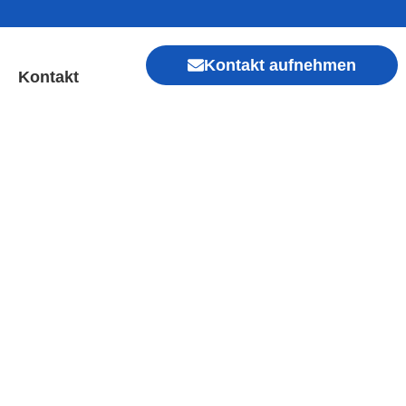
Kontakt aufnehmen
Kontakt
lfeld | Sofort Hilfe ✓
Xiaomi, Redmi, Vivo, Oppo, Sony, Motorola
, Kamera, Ladebuchse