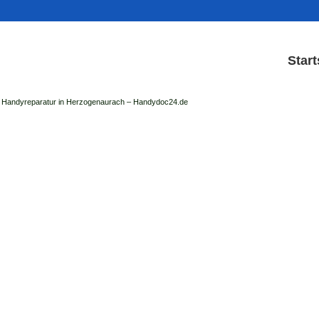
Start
Handyreparatur in Herzogenaurach – Handydoc24.de
Handy Reparatur & Dis
der Handydoc Herzogenaurach repariert: Ap
Handys mit Displaysc