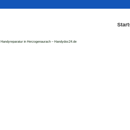
Start
Handyreparatur in Herzogenaurach – Handydoc24.de
Handy Reparatur & Display
der Handydoc Herzogenaurach repariert: Ap
Handys mit Displaysc