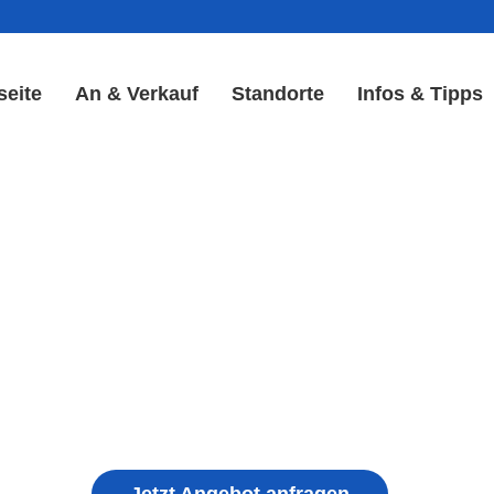
seite
An & Verkauf
Standorte
Infos & Tipps
 Reparatur in Burghaslach
& Akku Reparatur
ple iPhone, Samsung Galaxy, Huawei, Honor, 
haden, schwachen Akku, defekten Backcover