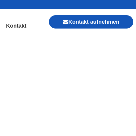
Kontakt aufnehmen
Kontakt
 | Sofort Hilfe ✓ Display
Xiaomi, Redmi, Vivo, Oppo, Sony, Motorola
, Kamera, Ladebuchse