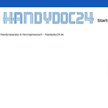
Start
Handyreparatur in Herzogenaurach – Handydoc24.de
Handy Reparatur & Displa
der Handydoc Herzogenaurach repariert: Ap
Handys mit Displaysc