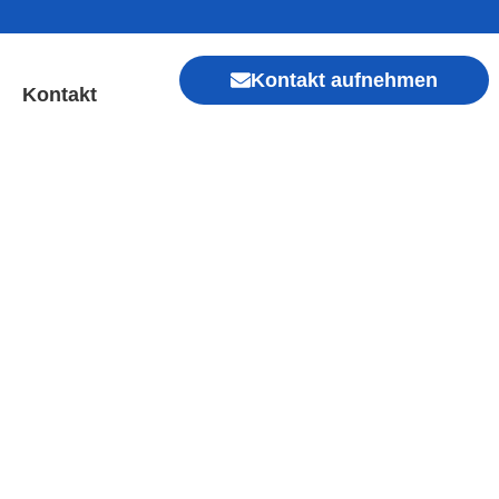
Kontakt aufnehmen
Kontakt
 Sofort Hilfe ✓ Display &
Xiaomi, Redmi, Vivo, Oppo, Sony, Motorola
, Kamera, Ladebuchse