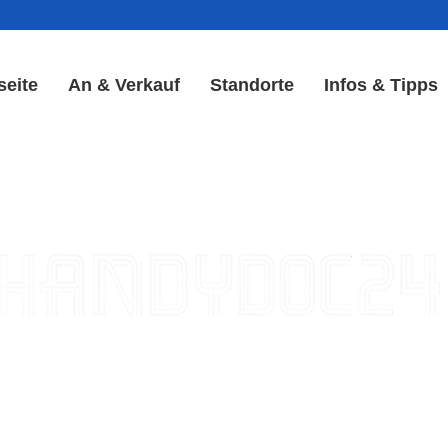
seite
An & Verkauf
Standorte
Infos & Tipps
y Reparatur in Pettstadt |
Akku Reparatur
ple iPhone, Samsung Galaxy, Huawei, Honor, 
haden, schwachen Akku, defekten Backcover