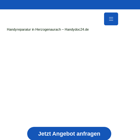
Handyreparatur in Herzogenaurach – Handydoc24.de
Handy Reparatur & Display Reparatur in
Buttenheim | Sofort Hilfe ✓ Display & Akku
Reparatur
der Handydoc Herzogenaurach repariert: Apple iPhone,
Samsung Galaxy, Huawei, Honor, Xiaomi, Redmi, Vivo,
Oppo, Sony, Motorola Handys mit Displayschaden,
schwachen Akku, defekten Backcover, Kamera,
Ladebuchse
Jetzt Angebot anfragen