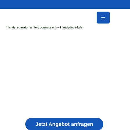
Handyreparatur in Herzogenaurach – Handydoc24.de
Handy Reparatur & Display Reparatur in
Wolferstadt | Sofort Hilfe ✓ Display & Akku
Reparatur
der Handydoc Herzogenaurach repariert: Apple iPhone,
Samsung Galaxy, Huawei, Honor, Xiaomi, Redmi, Vivo,
Oppo, Sony, Motorola Handys mit Displayschaden,
schwachen Akku, defekten Backcover, Kamera,
Ladebuchse
Jetzt Angebot anfragen