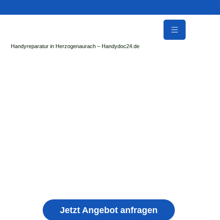
Handyreparatur in Herzogenaurach – Handydoc24.de
Handy Reparatur & Display Reparatur in
Wittgendorf | Sofort Hilfe ✓ Display & Akku
Reparatur
der Handydoc Herzogenaurach repariert: Apple iPhone,
Samsung Galaxy, Huawei, Honor, Xiaomi, Redmi, Vivo,
Oppo, Sony, Motorola Handys mit Displayschaden,
schwachen Akku, defekten Backcover, Kamera,
Ladebuchse
Jetzt Angebot anfragen