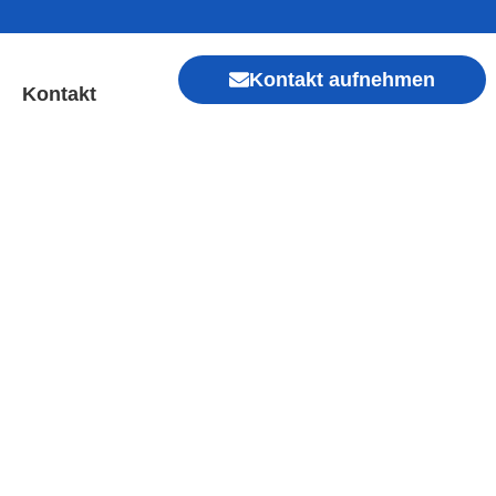
Kontakt aufnehmen
Kontakt
 | Sofort Hilfe ✓ Display
Xiaomi, Redmi, Vivo, Oppo, Sony, Motorola
, Kamera, Ladebuchse