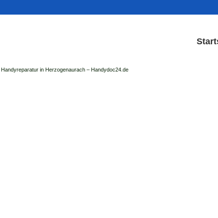
Start
Handyreparatur in Herzogenaurach – Handydoc24.de
Handy Reparatur & Display
der Handydoc Herzogenaurach repariert: Ap
Handys mit Displaysc