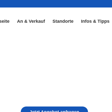
seite
An & Verkauf
Standorte
Infos & Tipps
 Reparatur in Wilhelmsthal
& Akku Reparatur
ple iPhone, Samsung Galaxy, Huawei, Honor, 
haden, schwachen Akku, defekten Backcover