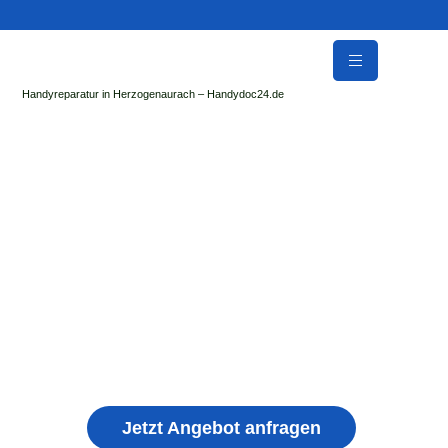
Handyreparatur in Herzogenaurach – Handydoc24.de
Handy Reparatur & Display Reparatur in
Wendelstein | Sofort Hilfe ✓ Display & Akku
Reparatur
der Handydoc Herzogenaurach repariert: Apple iPhone,
Samsung Galaxy, Huawei, Honor, Xiaomi, Redmi, Vivo,
Oppo, Sony, Motorola Handys mit Displayschaden,
schwachen Akku, defekten Backcover, Kamera,
Ladebuchse
Jetzt Angebot anfragen