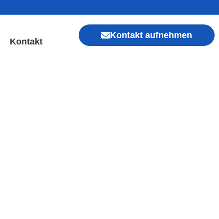
Kontakt aufnehmen
Kontakt
Sofort Hilfe ✓ Display &
Xiaomi, Redmi, Vivo, Oppo, Sony, Motorola
, Kamera, Ladebuchse