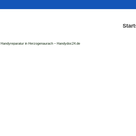
Start
Handyreparatur in Herzogenaurach – Handydoc24.de
Handy Reparatur & Displa
der Handydoc Herzogenaurach repariert: Ap
Handys mit Displaysc