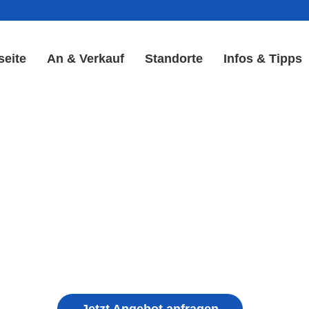
seite
An & Verkauf
Standorte
Infos & Tipps
y Reparatur in Wallbach | 
Akku Reparatur
ple iPhone, Samsung Galaxy, Huawei, Honor, 
haden, schwachen Akku, defekten Backcover