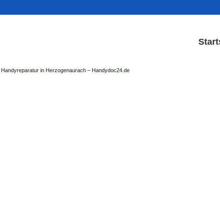
Start
Handyreparatur in Herzogenaurach – Handydoc24.de
Handy Reparatur & Dis
der Handydoc Herzogenaurach repariert: Ap
Handys mit Displaysc