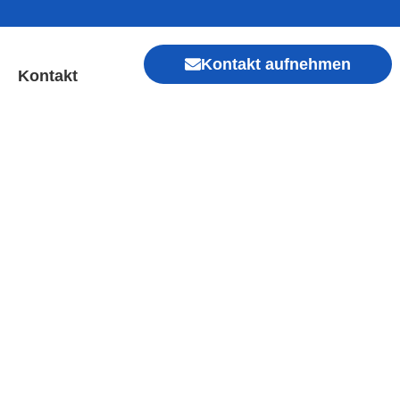
Kontakt aufnehmen
Kontakt
chen | Sofort Hilfe ✓
Xiaomi, Redmi, Vivo, Oppo, Sony, Motorola
, Kamera, Ladebuchse