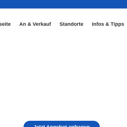
seite
An & Verkauf
Standorte
Infos & Tipps
play Reparatur in Waldmün
Display & Akku Reparatur
ple iPhone, Samsung Galaxy, Huawei, Honor, 
haden, schwachen Akku, defekten Backcover