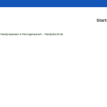
Start
Handyreparatur in Herzogenaurach – Handydoc24.de
Handy Reparatur & Disp
der Handydoc Herzogenaurach repariert: Ap
Handys mit Displaysc