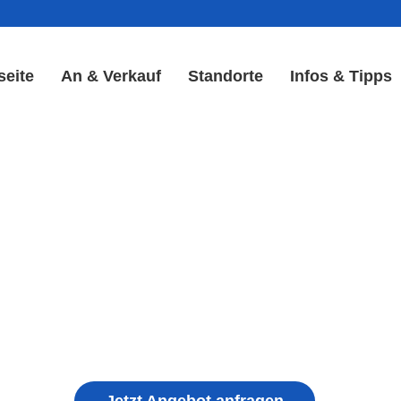
seite
An & Verkauf
Standorte
Infos & Tipps
lay Reparatur in Volkensc
Display & Akku Reparatur
ple iPhone, Samsung Galaxy, Huawei, Honor, 
haden, schwachen Akku, defekten Backcover