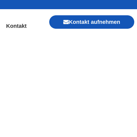
Kontakt aufnehmen
Kontakt
hwand | Sofort Hilfe ✓
Xiaomi, Redmi, Vivo, Oppo, Sony, Motorola
, Kamera, Ladebuchse