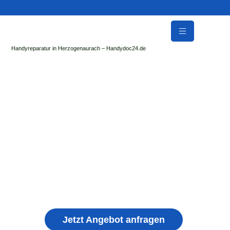
Handyreparatur in Herzogenaurach – Handydoc24.de
Handy Reparatur & Display Reparatur in
Uhingen | Sofort Hilfe ✓ Display & Akku
Reparatur
der Handydoc Herzogenaurach repariert: Apple iPhone,
Samsung Galaxy, Huawei, Honor, Xiaomi, Redmi, Vivo,
Oppo, Sony, Motorola Handys mit Displayschaden,
schwachen Akku, defekten Backcover, Kamera,
Ladebuchse
Jetzt Angebot anfragen