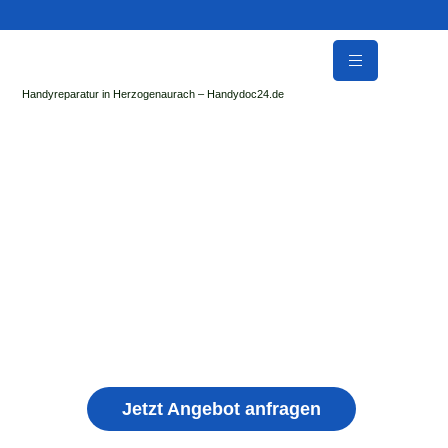
Handyreparatur in Herzogenaurach – Handydoc24.de
Handy Reparatur & Display Reparatur in Train |
Sofort Hilfe ✓ Display & Akku Reparatur
der Handydoc Herzogenaurach repariert: Apple iPhone,
Samsung Galaxy, Huawei, Honor, Xiaomi, Redmi, Vivo,
Oppo, Sony, Motorola Handys mit Displayschaden,
schwachen Akku, defekten Backcover, Kamera,
Ladebuchse
Jetzt Angebot anfragen