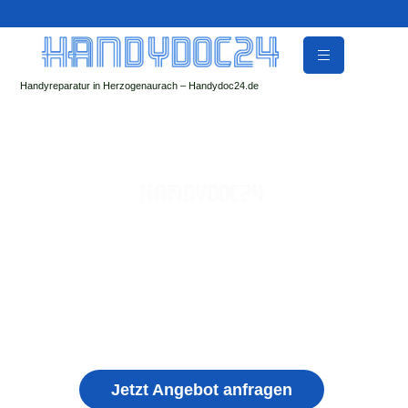
Handyreparatur in Herzogenaurach – Handydoc24.de
Handy Reparatur & Display Reparatur in
Tömmelsdorf | Sofort Hilfe ✓ Display & Akku
Reparatur
der Handydoc Herzogenaurach repariert: Apple iPhone,
Samsung Galaxy, Huawei, Honor, Xiaomi, Redmi, Vivo,
Oppo, Sony, Motorola Handys mit Displayschaden,
schwachen Akku, defekten Backcover, Kamera,
Ladebuchse
Jetzt Angebot anfragen