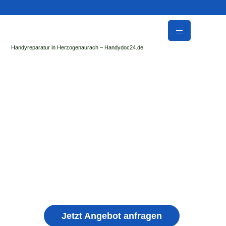
Handyreparatur in Herzogenaurach – Handydoc24.de
Handy Reparatur & Display Reparatur in
Thundorf in Unterfranken | Sofort Hilfe ✓ Display
& Akku Reparatur
der Handydoc Herzogenaurach repariert: Apple iPhone,
Samsung Galaxy, Huawei, Honor, Xiaomi, Redmi, Vivo,
Oppo, Sony, Motorola Handys mit Displayschaden,
schwachen Akku, defekten Backcover, Kamera,
Ladebuchse
Jetzt Angebot anfragen