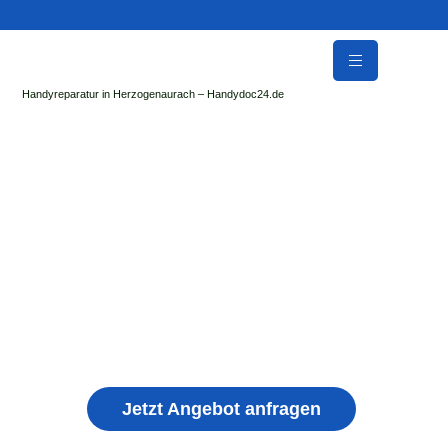
Handyreparatur in Herzogenaurach – Handydoc24.de
Handy Reparatur & Display Reparatur in Themar
| Sofort Hilfe ✓ Display & Akku Reparatur
der Handydoc Herzogenaurach repariert: Apple iPhone,
Samsung Galaxy, Huawei, Honor, Xiaomi, Redmi, Vivo,
Oppo, Sony, Motorola Handys mit Displayschaden,
schwachen Akku, defekten Backcover, Kamera,
Ladebuchse
Jetzt Angebot anfragen