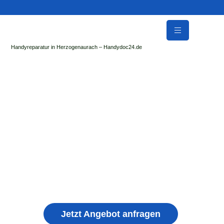
Handyreparatur in Herzogenaurach – Handydoc24.de
Handy Reparatur & Display Reparatur in
Syrgenstein | Sofort Hilfe ✓ Display & Akku
Reparatur
der Handydoc Herzogenaurach repariert: Apple iPhone,
Samsung Galaxy, Huawei, Honor, Xiaomi, Redmi, Vivo,
Oppo, Sony, Motorola Handys mit Displayschaden,
schwachen Akku, defekten Backcover, Kamera,
Ladebuchse
Jetzt Angebot anfragen