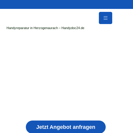
Handyreparatur in Herzogenaurach – Handydoc24.de
Handy Reparatur & Display Reparatur in
Stuttgart Stuttgart-Ost | Sofort Hilfe ✓ Display &
Akku Reparatur
der Handydoc Herzogenaurach repariert: Apple iPhone,
Samsung Galaxy, Huawei, Honor, Xiaomi, Redmi, Vivo,
Oppo, Sony, Motorola Handys mit Displayschaden,
schwachen Akku, defekten Backcover, Kamera,
Ladebuchse
Jetzt Angebot anfragen