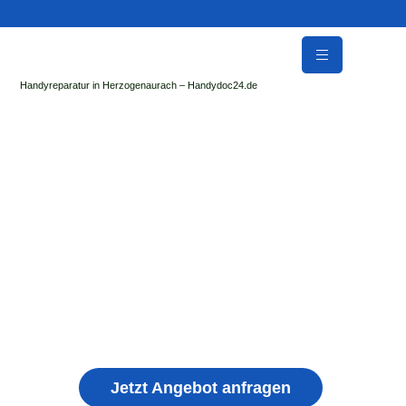
Handyreparatur in Herzogenaurach – Handydoc24.de
Handy Reparatur & Display Reparatur in
Stamsried | Sofort Hilfe ✓ Display & Akku
Reparatur
der Handydoc Herzogenaurach repariert: Apple iPhone,
Samsung Galaxy, Huawei, Honor, Xiaomi, Redmi, Vivo,
Oppo, Sony, Motorola Handys mit Displayschaden,
schwachen Akku, defekten Backcover, Kamera,
Ladebuchse
Jetzt Angebot anfragen