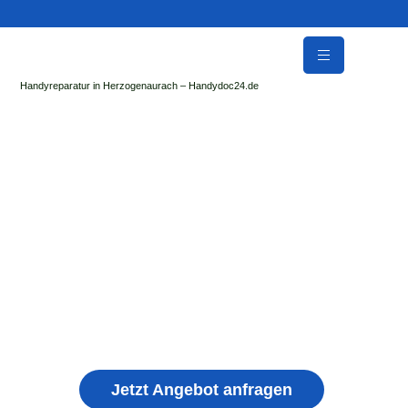
Handyreparatur in Herzogenaurach – Handydoc24.de
Handy Reparatur & Display Reparatur in
Stadtlauringen | Sofort Hilfe ✓ Display & Akku
Reparatur
der Handydoc Herzogenaurach repariert: Apple iPhone,
Samsung Galaxy, Huawei, Honor, Xiaomi, Redmi, Vivo,
Oppo, Sony, Motorola Handys mit Displayschaden,
schwachen Akku, defekten Backcover, Kamera,
Ladebuchse
Jetzt Angebot anfragen