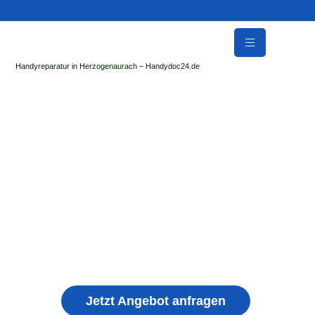
Handyreparatur in Herzogenaurach – Handydoc24.de
Handy Reparatur & Display Reparatur in
Stadtilm | Sofort Hilfe ✓ Display & Akku
Reparatur
der Handydoc Herzogenaurach repariert: Apple iPhone,
Samsung Galaxy, Huawei, Honor, Xiaomi, Redmi, Vivo,
Oppo, Sony, Motorola Handys mit Displayschaden,
schwachen Akku, defekten Backcover, Kamera,
Ladebuchse
Jetzt Angebot anfragen