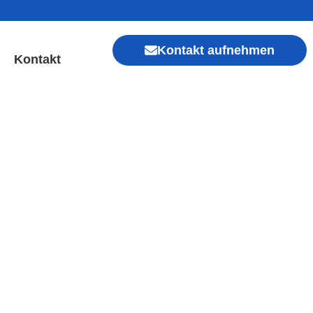
Kontakt aufnehmen
Kontakt
hofen | Sofort Hilfe ✓
Xiaomi, Redmi, Vivo, Oppo, Sony, Motorola
, Kamera, Ladebuchse