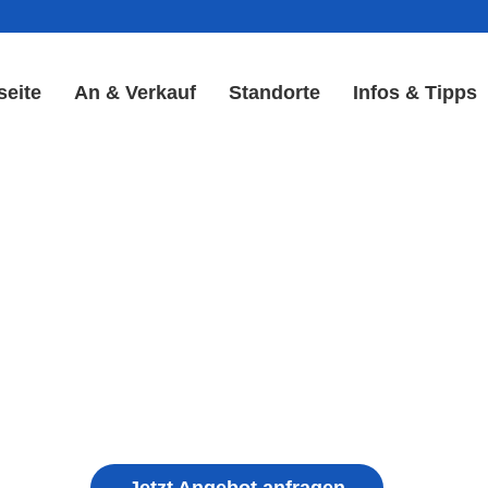
seite
An & Verkauf
Standorte
Infos & Tipps
play Reparatur in Simmers
Display & Akku Reparatur
ple iPhone, Samsung Galaxy, Huawei, Honor, 
haden, schwachen Akku, defekten Backcover