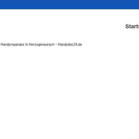
Start
Handyreparatur in Herzogenaurach – Handydoc24.de
Handy Reparatur & Dis
der Handydoc Herzogenaurach repariert: Ap
Handys mit Displaysc