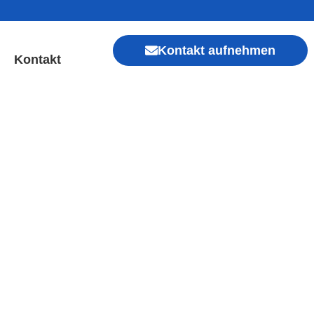
Kontakt aufnehmen
Kontakt
 Sofort Hilfe ✓ Display &
Xiaomi, Redmi, Vivo, Oppo, Sony, Motorola
, Kamera, Ladebuchse