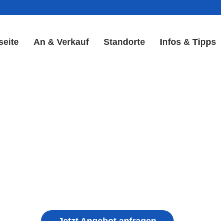
seite
An & Verkauf
Standorte
Infos & Tipps
 Reparatur in Sielenbach |
Akku Reparatur
ple iPhone, Samsung Galaxy, Huawei, Honor, 
haden, schwachen Akku, defekten Backcover