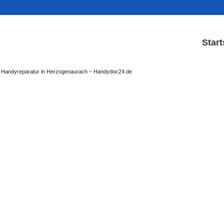
Start
Handyreparatur in Herzogenaurach – Handydoc24.de
Handy Reparatur & Display
der Handydoc Herzogenaurach repariert: Ap
Handys mit Displaysc