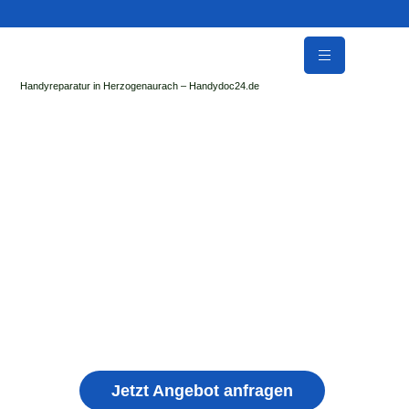
Handyreparatur in Herzogenaurach – Handydoc24.de
Handy Reparatur & Display Reparatur in
Scheyern | Sofort Hilfe ✓ Display & Akku
Reparatur
der Handydoc Herzogenaurach repariert: Apple iPhone,
Samsung Galaxy, Huawei, Honor, Xiaomi, Redmi, Vivo,
Oppo, Sony, Motorola Handys mit Displayschaden,
schwachen Akku, defekten Backcover, Kamera,
Ladebuchse
Jetzt Angebot anfragen