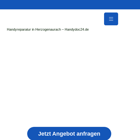
Handyreparatur in Herzogenaurach – Handydoc24.de
Handy Reparatur & Display Reparatur in
Schaafheim | Sofort Hilfe ✓ Display & Akku
Reparatur
der Handydoc Herzogenaurach repariert: Apple iPhone,
Samsung Galaxy, Huawei, Honor, Xiaomi, Redmi, Vivo,
Oppo, Sony, Motorola Handys mit Displayschaden,
schwachen Akku, defekten Backcover, Kamera,
Ladebuchse
Jetzt Angebot anfragen