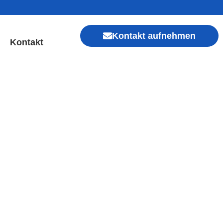
Kontakt aufnehmen
Kontakt
| Sofort Hilfe ✓ Display
Xiaomi, Redmi, Vivo, Oppo, Sony, Motorola
, Kamera, Ladebuchse