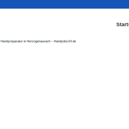
Start
Handyreparatur in Herzogenaurach – Handydoc24.de
Handy Reparatur & Displa
der Handydoc Herzogenaurach repariert: Ap
Handys mit Displaysc