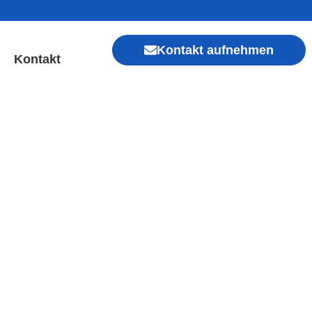
Kontakt aufnehmen
Kontakt
heim | Sofort Hilfe ✓
Xiaomi, Redmi, Vivo, Oppo, Sony, Motorola
, Kamera, Ladebuchse