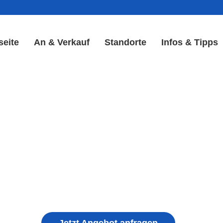
seite
An & Verkauf
Standorte
Infos & Tipps
play Reparatur in Reichels
Display & Akku Reparatur
ple iPhone, Samsung Galaxy, Huawei, Honor, 
haden, schwachen Akku, defekten Backcover