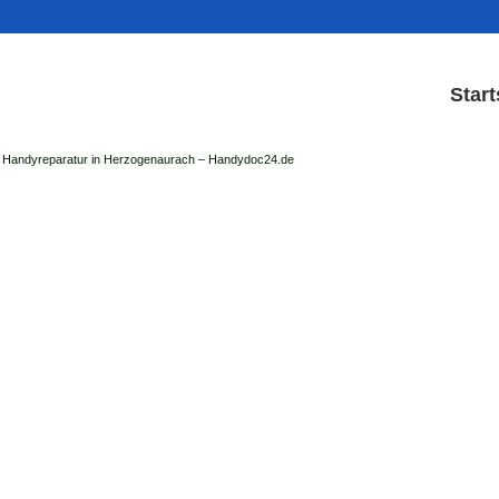
Start
Handyreparatur in Herzogenaurach – Handydoc24.de
Handy Reparatur & Dis
der Handydoc Herzogenaurach repariert: Ap
Handys mit Displaysc