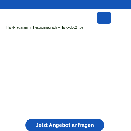
Handyreparatur in Herzogenaurach – Handydoc24.de
Handy Reparatur & Display Reparatur in
Regenstauf | Sofort Hilfe ✓ Display & Akku
Reparatur
der Handydoc Herzogenaurach repariert: Apple iPhone,
Samsung Galaxy, Huawei, Honor, Xiaomi, Redmi, Vivo,
Oppo, Sony, Motorola Handys mit Displayschaden,
schwachen Akku, defekten Backcover, Kamera,
Ladebuchse
Jetzt Angebot anfragen