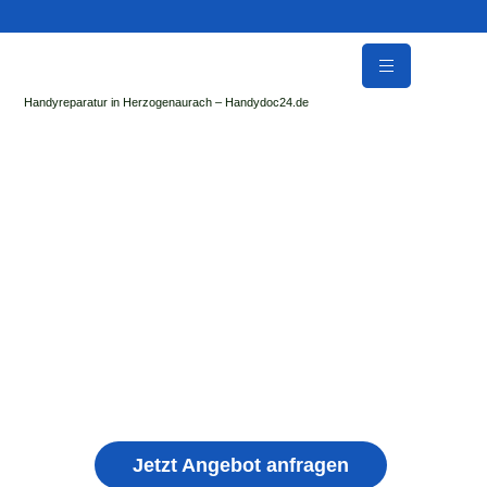
Handyreparatur in Herzogenaurach – Handydoc24.de
Handy Reparatur & Display Reparatur in
Rattenberg | Sofort Hilfe ✓ Display & Akku
Reparatur
der Handydoc Herzogenaurach repariert: Apple iPhone,
Samsung Galaxy, Huawei, Honor, Xiaomi, Redmi, Vivo,
Oppo, Sony, Motorola Handys mit Displayschaden,
schwachen Akku, defekten Backcover, Kamera,
Ladebuchse
Jetzt Angebot anfragen