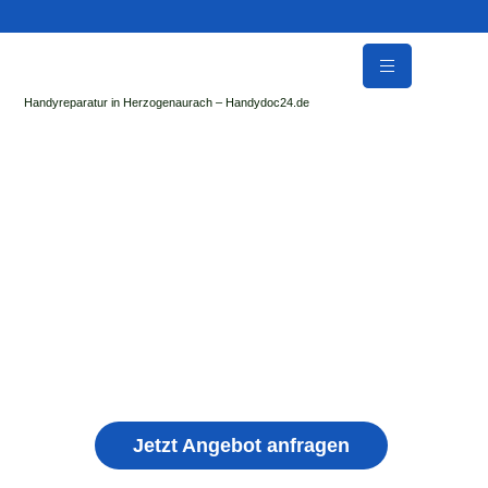
Handyreparatur in Herzogenaurach – Handydoc24.de
Handy Reparatur & Display Reparatur in Rain |
Sofort Hilfe ✓ Display & Akku Reparatur
der Handydoc Herzogenaurach repariert: Apple iPhone,
Samsung Galaxy, Huawei, Honor, Xiaomi, Redmi, Vivo,
Oppo, Sony, Motorola Handys mit Displayschaden,
schwachen Akku, defekten Backcover, Kamera,
Ladebuchse
Jetzt Angebot anfragen