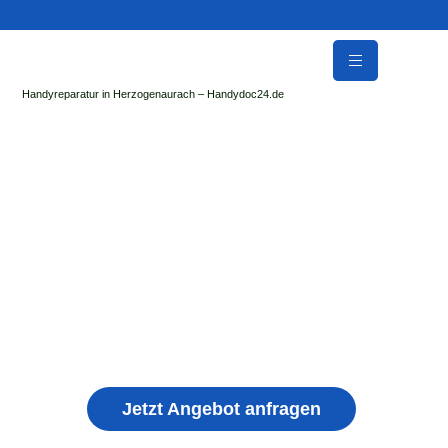
Handyreparatur in Herzogenaurach – Handydoc24.de
Handy Reparatur & Display Reparatur in Pirk |
Sofort Hilfe ✓ Display & Akku Reparatur
der Handydoc Herzogenaurach repariert: Apple iPhone,
Samsung Galaxy, Huawei, Honor, Xiaomi, Redmi, Vivo,
Oppo, Sony, Motorola Handys mit Displayschaden,
schwachen Akku, defekten Backcover, Kamera,
Ladebuchse
Jetzt Angebot anfragen