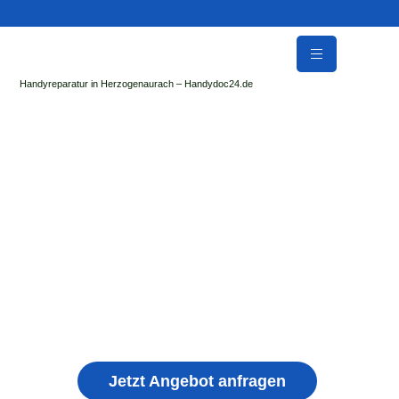
Handyreparatur in Herzogenaurach – Handydoc24.de
Handy Reparatur & Display Reparatur in
Pfaffenhofen | Sofort Hilfe ✓ Display & Akku
Reparatur
der Handydoc Herzogenaurach repariert: Apple iPhone,
Samsung Galaxy, Huawei, Honor, Xiaomi, Redmi, Vivo,
Oppo, Sony, Motorola Handys mit Displayschaden,
schwachen Akku, defekten Backcover, Kamera,
Ladebuchse
Jetzt Angebot anfragen