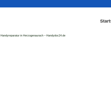
Start
Handyreparatur in Herzogenaurach – Handydoc24.de
Handy Reparatur & Disp
der Handydoc Herzogenaurach repariert: Ap
Handys mit Displaysc