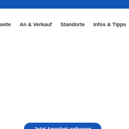
seite
An & Verkauf
Standorte
Infos & Tipps
lay Reparatur in Obermich
Display & Akku Reparatur
ple iPhone, Samsung Galaxy, Huawei, Honor, 
haden, schwachen Akku, defekten Backcover