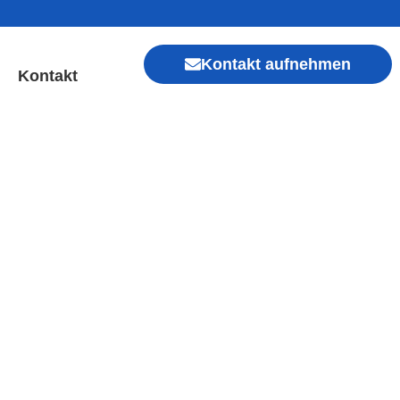
Kontakt aufnehmen
Kontakt
elbach | Sofort Hilfe ✓
Xiaomi, Redmi, Vivo, Oppo, Sony, Motorola
, Kamera, Ladebuchse