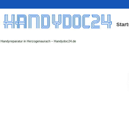
Start
Handyreparatur in Herzogenaurach – Handydoc24.de
Handy Reparatur & Displa
der Handydoc Herzogenaurach repariert: Ap
Handys mit Displaysc