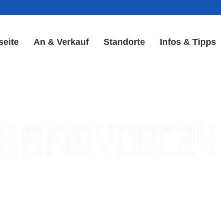
seite
An & Verkauf
Standorte
Infos & Tipps
y Reparatur in Oberkatz | 
Akku Reparatur
ple iPhone, Samsung Galaxy, Huawei, Honor, 
haden, schwachen Akku, defekten Backcover