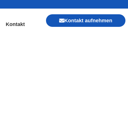
Kontakt aufnehmen
Kontakt
Sofort Hilfe ✓ Display &
Xiaomi, Redmi, Vivo, Oppo, Sony, Motorola
, Kamera, Ladebuchse