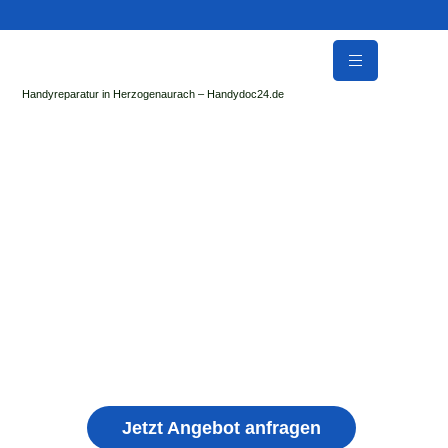
Handyreparatur in Herzogenaurach – Handydoc24.de
Handy Reparatur & Display Reparatur in
Obergriesbach | Sofort Hilfe ✓ Display & Akku
Reparatur
der Handydoc Herzogenaurach repariert: Apple iPhone,
Samsung Galaxy, Huawei, Honor, Xiaomi, Redmi, Vivo,
Oppo, Sony, Motorola Handys mit Displayschaden,
schwachen Akku, defekten Backcover, Kamera,
Ladebuchse
Jetzt Angebot anfragen