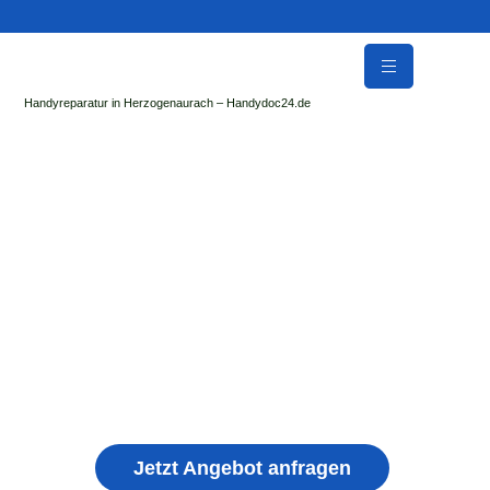
Handyreparatur in Herzogenaurach – Handydoc24.de
Handy Reparatur & Display Reparatur in
Nordendorf | Sofort Hilfe ✓ Display & Akku
Reparatur
der Handydoc Herzogenaurach repariert: Apple iPhone,
Samsung Galaxy, Huawei, Honor, Xiaomi, Redmi, Vivo,
Oppo, Sony, Motorola Handys mit Displayschaden,
schwachen Akku, defekten Backcover, Kamera,
Ladebuchse
Jetzt Angebot anfragen