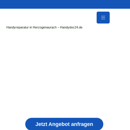
Handyreparatur in Herzogenaurach – Handydoc24.de
Handy Reparatur & Display Reparatur in
Neuhütten | Sofort Hilfe ✓ Display & Akku
Reparatur
der Handydoc Herzogenaurach repariert: Apple iPhone,
Samsung Galaxy, Huawei, Honor, Xiaomi, Redmi, Vivo,
Oppo, Sony, Motorola Handys mit Displayschaden,
schwachen Akku, defekten Backcover, Kamera,
Ladebuchse
Jetzt Angebot anfragen