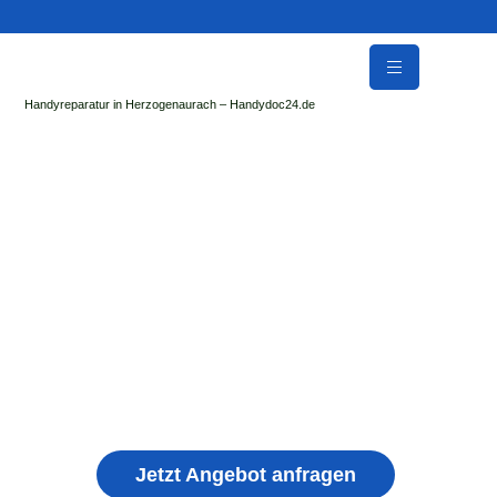
Handyreparatur in Herzogenaurach – Handydoc24.de
Handy Reparatur & Display Reparatur in
Mühlhausen im Täle | Sofort Hilfe ✓ Display &
Akku Reparatur
der Handydoc Herzogenaurach repariert: Apple iPhone,
Samsung Galaxy, Huawei, Honor, Xiaomi, Redmi, Vivo,
Oppo, Sony, Motorola Handys mit Displayschaden,
schwachen Akku, defekten Backcover, Kamera,
Ladebuchse
Jetzt Angebot anfragen