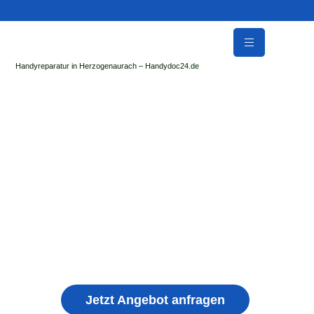
Handyreparatur in Herzogenaurach – Handydoc24.de
Handy Reparatur & Display Reparatur in
Mömlingen | Sofort Hilfe ✓ Display & Akku
Reparatur
der Handydoc Herzogenaurach repariert: Apple iPhone,
Samsung Galaxy, Huawei, Honor, Xiaomi, Redmi, Vivo,
Oppo, Sony, Motorola Handys mit Displayschaden,
schwachen Akku, defekten Backcover, Kamera,
Ladebuchse
Jetzt Angebot anfragen