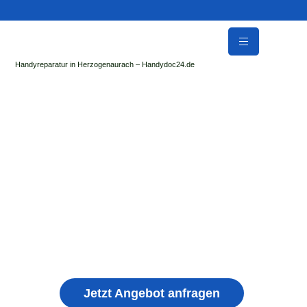
Handyreparatur in Herzogenaurach – Handydoc24.de
Handy Reparatur & Display Reparatur in
Möhrenbach | Sofort Hilfe ✓ Display & Akku
Reparatur
der Handydoc Herzogenaurach repariert: Apple iPhone,
Samsung Galaxy, Huawei, Honor, Xiaomi, Redmi, Vivo,
Oppo, Sony, Motorola Handys mit Displayschaden,
schwachen Akku, defekten Backcover, Kamera,
Ladebuchse
Jetzt Angebot anfragen