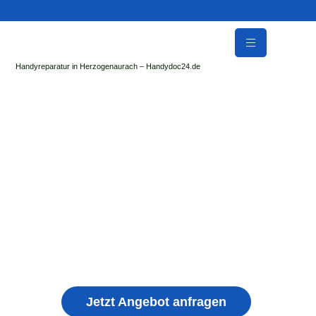
Handyreparatur in Herzogenaurach – Handydoc24.de
Handy Reparatur & Display Reparatur in
Mengkofen | Sofort Hilfe ✓ Display & Akku
Reparatur
der Handydoc Herzogenaurach repariert: Apple iPhone,
Samsung Galaxy, Huawei, Honor, Xiaomi, Redmi, Vivo,
Oppo, Sony, Motorola Handys mit Displayschaden,
schwachen Akku, defekten Backcover, Kamera,
Ladebuchse
Jetzt Angebot anfragen