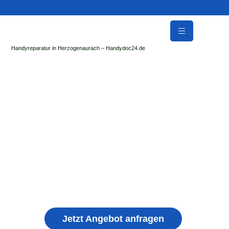
Handyreparatur in Herzogenaurach – Handydoc24.de
Handy Reparatur & Display Reparatur in
Linsengericht | Sofort Hilfe ✓ Display & Akku
Reparatur
der Handydoc Herzogenaurach repariert: Apple iPhone,
Samsung Galaxy, Huawei, Honor, Xiaomi, Redmi, Vivo,
Oppo, Sony, Motorola Handys mit Displayschaden,
schwachen Akku, defekten Backcover, Kamera,
Ladebuchse
Jetzt Angebot anfragen